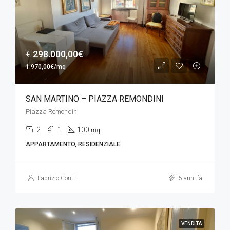
€
298.000,00€
1.970,00€/mq
SAN MARTINO – PIAZZA REMONDINI
Piazza Remondini
2
1
100
mq
APPARTAMENTO, RESIDENZIALE
Fabrizio Conti
5 anni fa
VENDITA