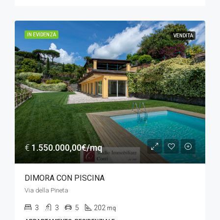
IN EVIDENZA
VENDITA
€
1.550.000,00€/mq
DIMORA CON PISCINA
Via della Pineta
3
3
5
202
mq