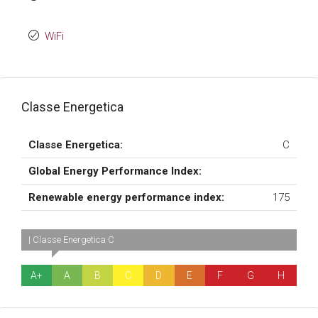
WiFi
Classe Energetica
Classe Energetica:
C
Global Energy Performance Index:
Renewable energy performance index:
175
| Classe Energetica C
A+
A
B
C
D
E
F
G
H