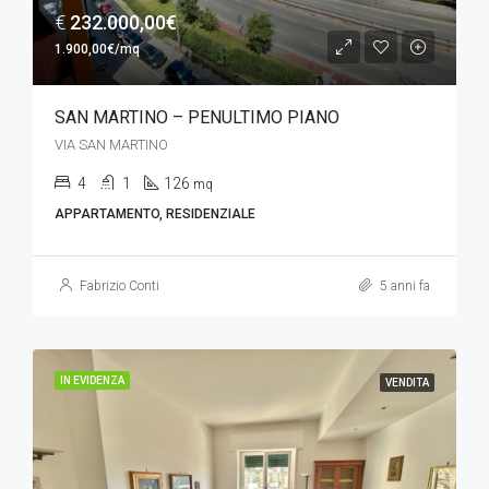
€
232.000,00€
1.900,00€/mq
SAN MARTINO – PENULTIMO PIANO
VIA SAN MARTINO
4
1
126
mq
APPARTAMENTO, RESIDENZIALE
Fabrizio Conti
5 anni fa
IN EVIDENZA
VENDITA