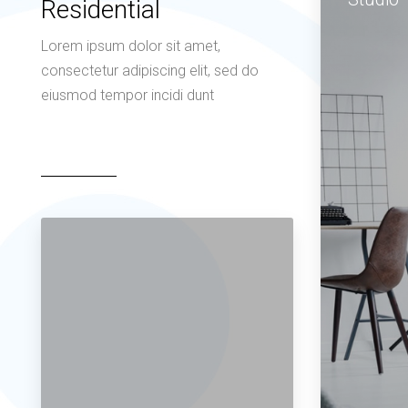
Residential
Lorem ipsum dolor sit amet,
consectetur adipiscing elit, sed do
eiusmod tempor incidi dunt