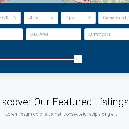
e Città
Stato
Tipo
Camere da Le
iscover Our Featured Listings
Lorem ipsum dolor sit amet, consectetur adipisicing elit