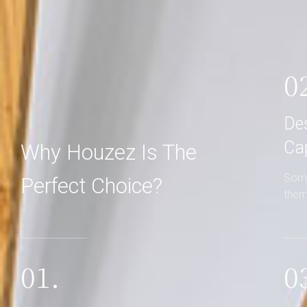
0
De
Ca
Why Houzez Is The
Some
Perfect Choice?
them
01.
0