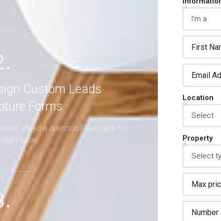
Informatio
2.
sign Custom Leads
Location
pture Forms
one asked a question? Get back to
Property
 right away
3.