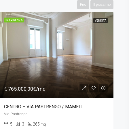
Prev
Il prossimo
IN EVIDENZA
VENDITA
€
144.000,00€/mq
CENTRO STORICO – VIA SAN LUCA
Via San Luca
2
1
85
mq