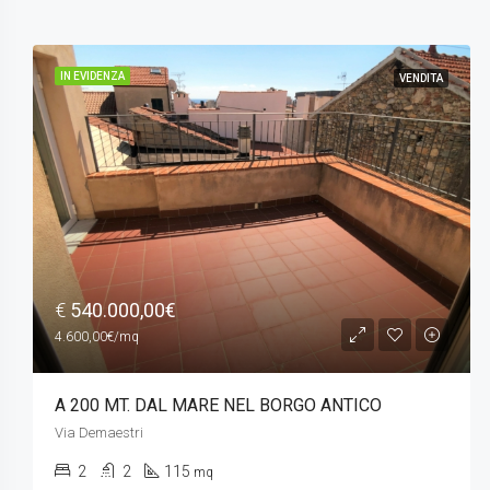
IN EVIDENZA
VENDITA
€
250.000,00€/mq
PEGLI – ADIACENZE VILLA GAVOTTI
Via Castagnevizza
2
1
123
mq