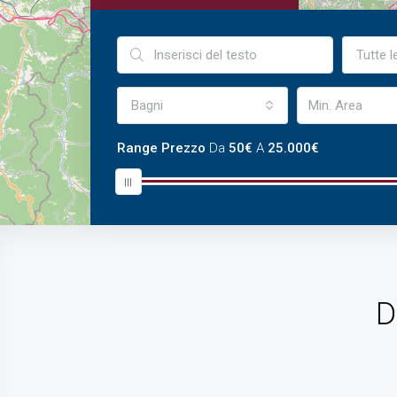
Tutte l
Bagni
Range Prezzo
Da
50€
A
25.000€
D