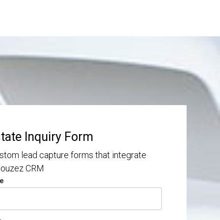
state Inquiry Form
stom lead capture forms that integrate
 Houzez CRM
pe