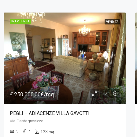
IN EVIDENZA
VENDITA
€
765.000,00€/mq
CENTRO – VIA PASTRENGO / MAMELI
Via Pastrengo
5
3
265
mq