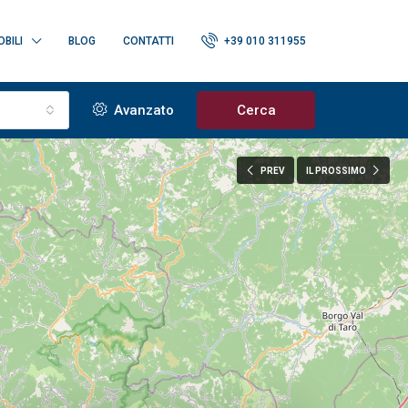
BILI
BLOG
CONTATTI
+39 010 311955
o
Avanzato
Cerca
PREV
IL PROSSIMO