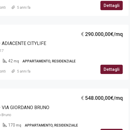
Dettagli
onti
5 anni fa
€
290.000,00€/mq
 ADIACENTE CITYLIFE
 17
42
mq
APPARTAMENTO, RESIDENZIALE
Dettagli
onti
5 anni fa
€
548.000,00€/mq
 VIA GIORDANO BRUNO
o Bruno
170
mq
APPARTAMENTO, RESIDENZIALE