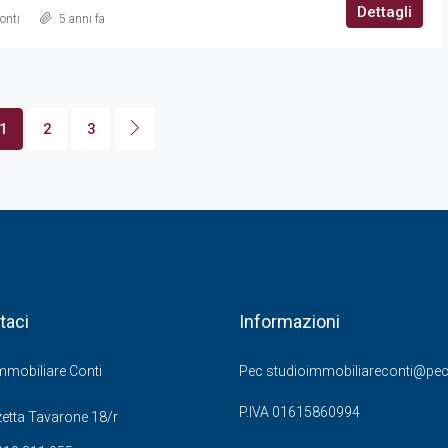
Dettagli
onti
5 anni fa
1
2
3
taci
Informazioni
mmobiliare Conti
Pec studioimmobiliareconti@pec.
P.IVA 01615860994
etta Tavarone 18/r