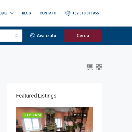
BILI
BLOG
CONTATTI
+39 010 311955
o
Avanzato
Cerca
Featured Listings
ENDITA
IN EVIDENZA
VENDITA
IN EVIDENZA