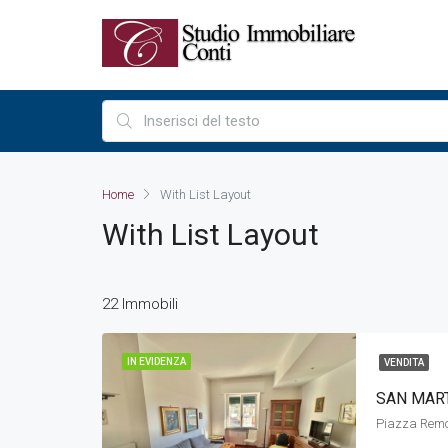
Home
With List Layout
With List Layout
22 Immobili
IN EVIDENZA
VENDITA
SAN MART
Piazza Remo