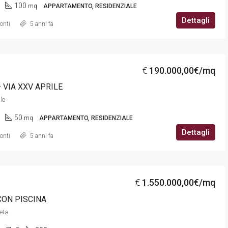
100
mq
APPARTAMENTO, RESIDENZIALE
Dettagli
onti
5 anni fa
€
144.000,00€/mq
Via San Luca
€
190.000,00€/mq
 VIA XXV APRILE
le
50
mq
APPARTAMENTO, RESIDENZIALE
Dettagli
onti
5 anni fa
€
1.550.000,00€/mq
CON PISCINA
neta