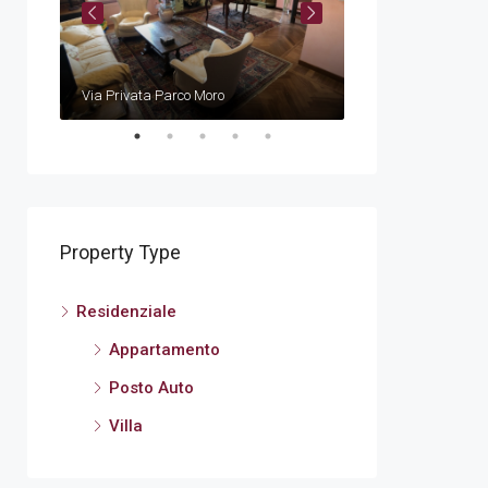
€
540.000,00€
Via Privata Parco Moro
Via Demaestri
Property Type
Residenziale
Appartamento
Posto Auto
Villa