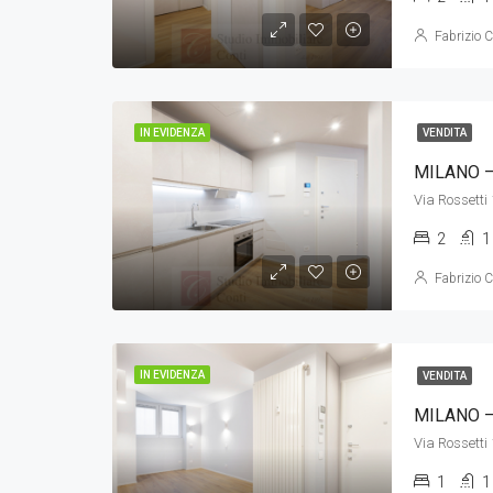
Fabrizio C
IN EVIDENZA
VENDITA
MILANO –
Via Rossetti
2
1
Fabrizio C
IN EVIDENZA
VENDITA
MILANO –
Via Rossetti
1
1