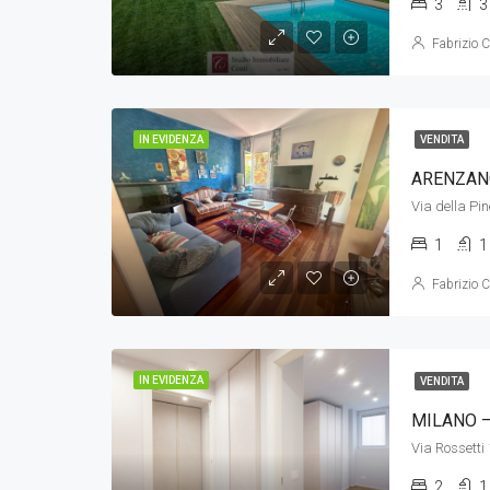
3
3
Fabrizio C
IN EVIDENZA
VENDITA
ARENZAN
Via della Pi
1
1
Fabrizio C
IN EVIDENZA
VENDITA
MILANO –
Via Rossetti
2
1