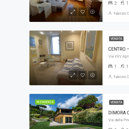
2
1
Fabrizio C
VENDITA
CENTRO –
Via XXV Apri
1
1
Fabrizio C
IN EVIDENZA
VENDITA
DIMORA 
Via della Pi