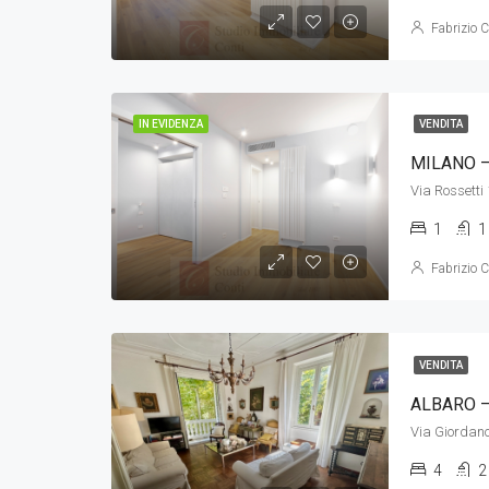
Fabrizio C
IN EVIDENZA
VENDITA
MILANO –
Via Rossetti
1
1
Fabrizio C
VENDITA
ALBARO –
Via Giordan
4
2