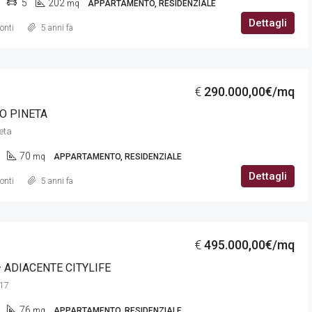
5
202
mq
APPARTAMENTO, RESIDENZIALE
Dettagli
onti
5 anni fa
€
290.000,00€/mq
O PINETA
neta
70
mq
APPARTAMENTO, RESIDENZIALE
Dettagli
onti
5 anni fa
€
495.000,00€/mq
 ADIACENTE CITYLIFE
 17
76
mq
APPARTAMENTO, RESIDENZIALE