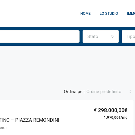
HOME
LO STUDIO
IMMO
Stato
Tip
Ordina per:
Ordine predefinito
€
298.000,00€
1.970,00€/mq
IN EVIDENZA
V
INO – PIAZZA REMONDINI
ndini