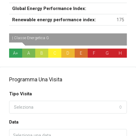
Global Energy Performance Index:
Renewable energy performance index:
175
| Classe Energetica G
A+
A
B
C
D
E
F
G
H
Programma Una Visita
Tipo Visita
Seleziona
Data