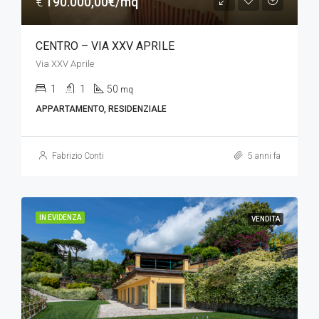
€
190.000,00€/mq
CENTRO – VIA XXV APRILE
Via XXV Aprile
1
1
50
mq
APPARTAMENTO, RESIDENZIALE
Fabrizio Conti
5 anni fa
IN EVIDENZA
VENDITA