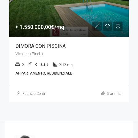
€
1.550.000,00€/mq
DIMORA CON PISCINA
Via della Pineta
3
3
5
202
mq
APPARTAMENTO, RESIDENZIALE
Fabrizio Conti
5 anni fa