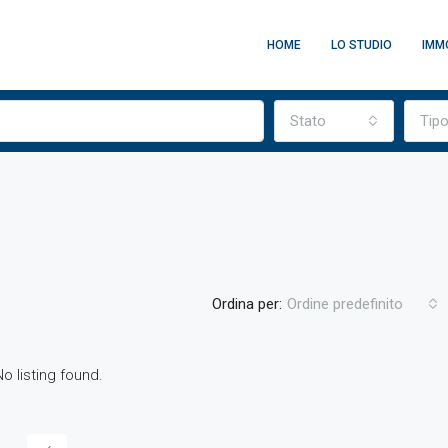
HOME
LO STUDIO
IMMO
Stato
Tip
Ordina per:
Ordine predefinito
No listing found.
IN EVIDENZA
V