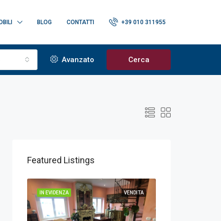
BILI
BLOG
CONTATTI
+39 010 311955
o
Avanzato
Cerca
Featured Listings
ENDITA
IN EVIDENZA
VENDITA
IN EVIDENZA