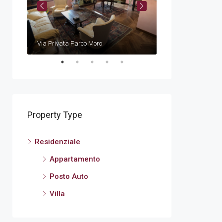
€
540.000,00€
Via Privata Parco Moro
Via Demaestri
Property Type
Residenziale
Appartamento
Posto Auto
Villa