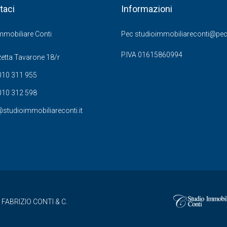
taci
Informazioni
mmobiliare Conti
Pec studioimmobiliareconti@pec.
P.IVA 01615860994
etta Tavarone 18/r
010 311 955
010 312 598
studioimmobiliareconti.it
 FABRIZIO CONTI & C.