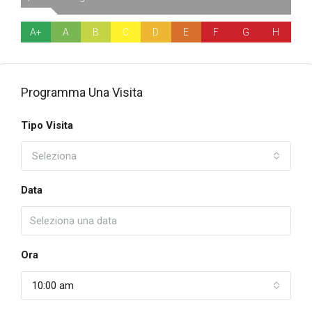
A+
A
B
C
D
E
F
G
H
Programma Una Visita
Tipo Visita
Seleziona
Data
Ora
10:00 am