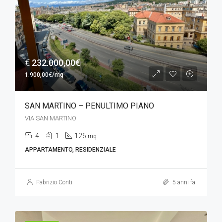
€
232.000,00€
1.900,00€/mq
SAN MARTINO – PENULTIMO PIANO
VIA SAN MARTINO
4
1
126
mq
APPARTAMENTO, RESIDENZIALE
Fabrizio Conti
5 anni fa