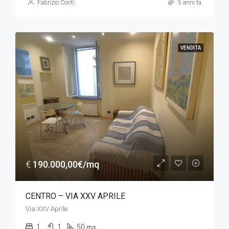
Fabrizio Conti
5 anni fa
VENDITA
€
190.000,00€/mq
CENTRO – VIA XXV APRILE
Via XXV Aprile
1
1
50
mq