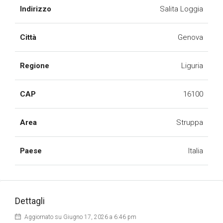
Indirizzo
Salita Loggia
Città
Genova
Regione
Liguria
CAP
16100
Area
Struppa
Paese
Italia
Dettagli
Aggiornato su Giugno 17, 2026 a 6:46 pm