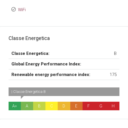
WiFi
Classe Energetica
Classe Energetica:
B
Global Energy Performance Index:
Renewable energy performance index:
175
| Classe Energetica B
A+
A
B
C
D
E
F
G
H