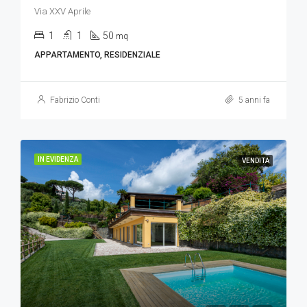
Via XXV Aprile
1
1
50
mq
APPARTAMENTO, RESIDENZIALE
Fabrizio Conti
5 anni fa
IN EVIDENZA
VENDITA