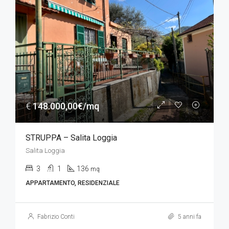
€
148.000,00€/mq
STRUPPA – Salita Loggia
Salita Loggia
3
1
136
mq
APPARTAMENTO, RESIDENZIALE
Fabrizio Conti
5 anni fa