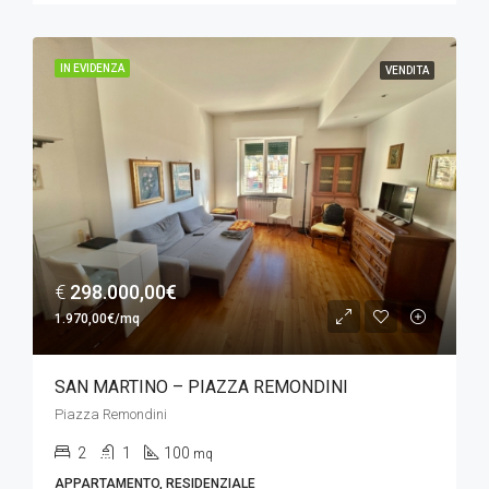
IN EVIDENZA
VENDITA
€
298.000,00€
1.970,00€/mq
SAN MARTINO – PIAZZA REMONDINI
Piazza Remondini
2
1
100
mq
APPARTAMENTO, RESIDENZIALE