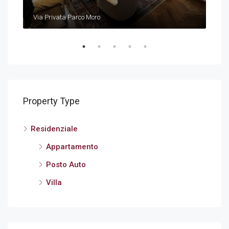
€
54
Via Privata Parco Moro
Via 
Property Type
Residenziale
Appartamento
Posto Auto
Villa