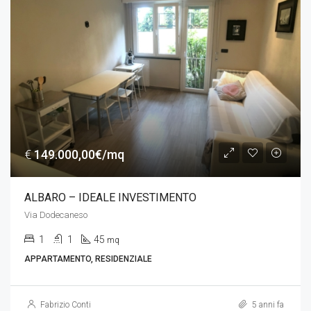
€
149.000,00€/mq
ALBARO – IDEALE INVESTIMENTO
Via Dodecaneso
1
1
45
mq
APPARTAMENTO, RESIDENZIALE
Fabrizio Conti
5 anni fa