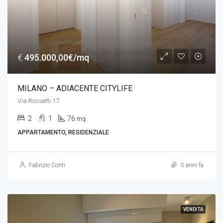
€
495.000,00€/mq
MILANO – ADIACENTE CITYLIFE
Via Rossetti 17
2
1
76
mq
APPARTAMENTO, RESIDENZIALE
Fabrizio Conti
5 anni fa
VENDITA