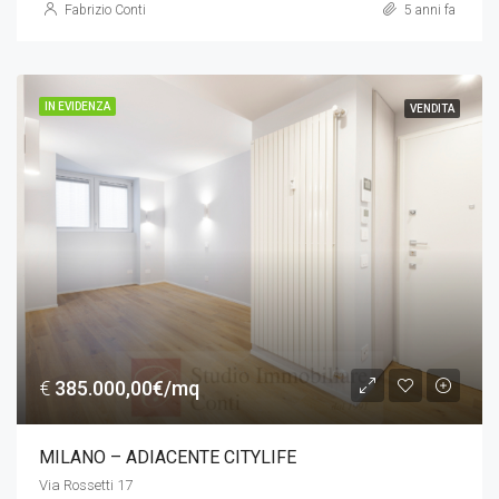
Fabrizio Conti
5 anni fa
IN EVIDENZA
VENDITA
€
385.000,00€/mq
MILANO – ADIACENTE CITYLIFE
Via Rossetti 17