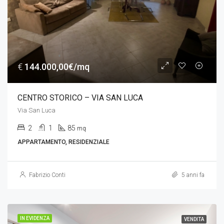
€
144.000,00€/mq
CENTRO STORICO – VIA SAN LUCA
Via San Luca
2
1
85
mq
APPARTAMENTO, RESIDENZIALE
Fabrizio Conti
5 anni fa
IN EVIDENZA
VENDITA