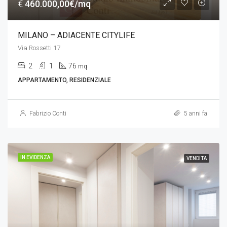
€
460.000,00€/mq
MILANO – ADIACENTE CITYLIFE
Via Rossetti 17
2
1
76
mq
APPARTAMENTO, RESIDENZIALE
Fabrizio Conti
5 anni fa
IN EVIDENZA
VENDITA