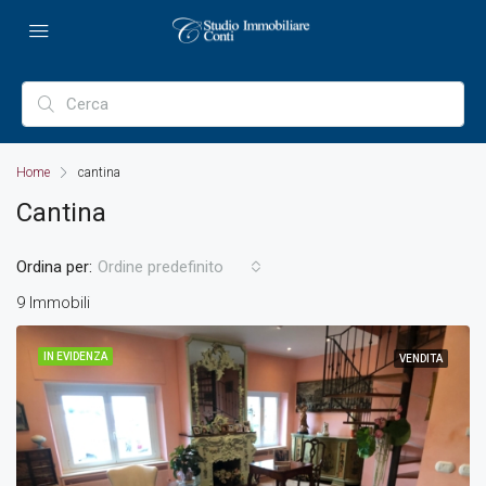
Home
cantina
Cantina
Ordina per:
Ordine predefinito
9 Immobili
IN EVIDENZA
VENDITA