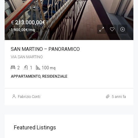
€
213.000,00€
1.900,00€/mq
SAN MARTINO – PANORAMICO
VIA SAN MARTINO
2
1
100
mq
APPARTAMENTO, RESIDENZIALE
Fabrizio Conti
5 anni fa
Featured Listings