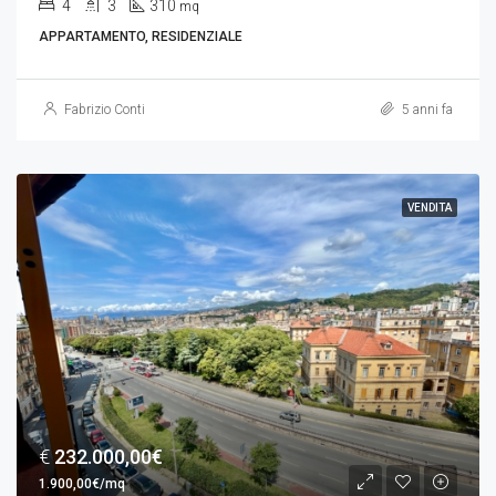
4
3
310
mq
APPARTAMENTO, RESIDENZIALE
Fabrizio Conti
5 anni fa
VENDITA
€
232.000,00€
1.900,00€/mq