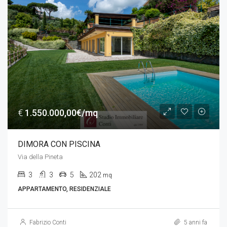
€
1.550.000,00€/mq
DIMORA CON PISCINA
Via della Pineta
3
3
5
202
mq
APPARTAMENTO, RESIDENZIALE
Fabrizio Conti
5 anni fa