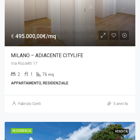
€
495.000,00€/mq
MILANO – ADIACENTE CITYLIFE
Via Rossetti 17
2
1
76
mq
APPARTAMENTO, RESIDENZIALE
Fabrizio Conti
5 anni fa
IN EVIDENZA
VENDITA