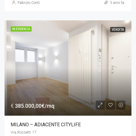
Fabrizio Conti
5 anni fa
IN EVIDENZA
VENDITA
€
385.000,00€/mq
MILANO – ADIACENTE CITYLIFE
Via Rossetti 17