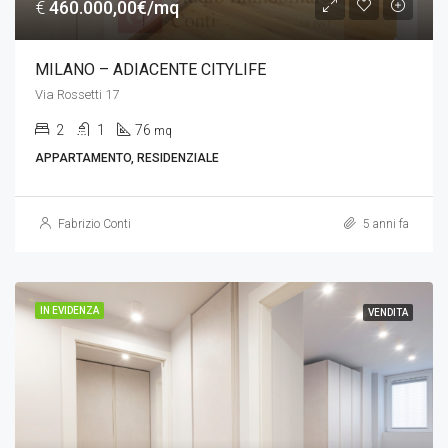
€
460.000,00€/mq
MILANO – ADIACENTE CITYLIFE
Via Rossetti 17
2
1
76
mq
APPARTAMENTO, RESIDENZIALE
Fabrizio Conti
5 anni fa
IN EVIDENZA
VENDITA