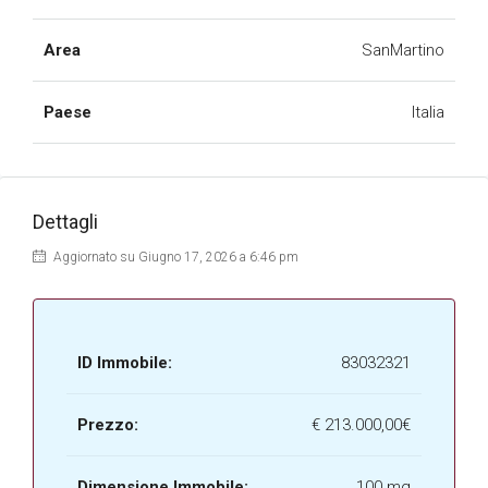
Area
SanMartino
Paese
Italia
Dettagli
Aggiornato su Giugno 17, 2026 a 6:46 pm
ID Immobile:
83032321
Prezzo:
€
213.000,00€
Dimensione Immobile:
100 mq