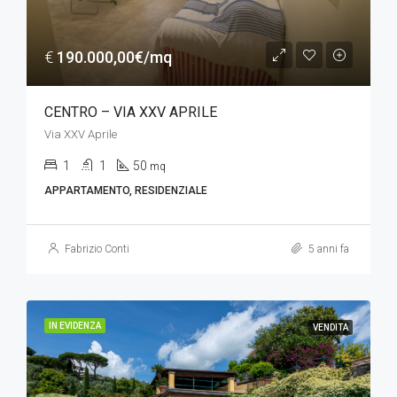
€
190.000,00€/mq
CENTRO – VIA XXV APRILE
Via XXV Aprile
1
1
50
mq
APPARTAMENTO, RESIDENZIALE
Fabrizio Conti
5 anni fa
IN EVIDENZA
VENDITA