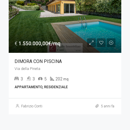
€
1.550.000,00€/mq
DIMORA CON PISCINA
Via della Pineta
3
3
5
202
mq
APPARTAMENTO, RESIDENZIALE
Fabrizio Conti
5 anni fa