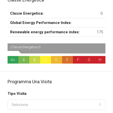
Classe Energetica:
G
Global Energy Performance Index:
Renewable energy performance index:
175
| Classe Energetica G
A+
A
B
C
D
E
F
G
H
Programma Una Visita
Tipo Visita
Seleziona