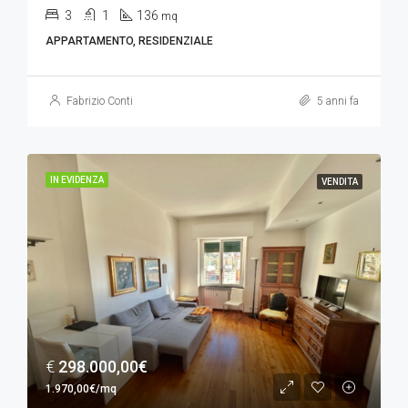
3
1
136
mq
APPARTAMENTO, RESIDENZIALE
Fabrizio Conti
5 anni fa
IN EVIDENZA
VENDITA
€
298.000,00€
1.970,00€/mq