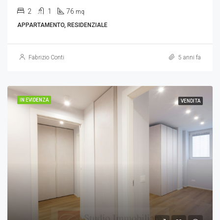
2
1
76
mq
APPARTAMENTO, RESIDENZIALE
Fabrizio Conti
5 anni fa
IN EVIDENZA
VENDITA