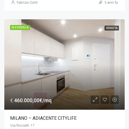
Fabrizio Conti
5 anni fa
IN EVIDENZA
VENDITA
€
460.000,00€/mq
MILANO – ADIACENTE CITYLIFE
Via Rossetti 17