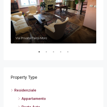
€
54
Via Privata Parco Moro
Via 
Property Type
Residenziale
Appartamento
Posto Auto