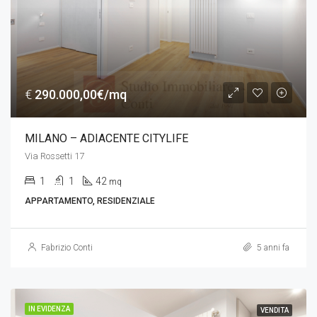
€
290.000,00€/mq
MILANO – ADIACENTE CITYLIFE
Via Rossetti 17
1
1
42
mq
APPARTAMENTO, RESIDENZIALE
Fabrizio Conti
5 anni fa
IN EVIDENZA
VENDITA