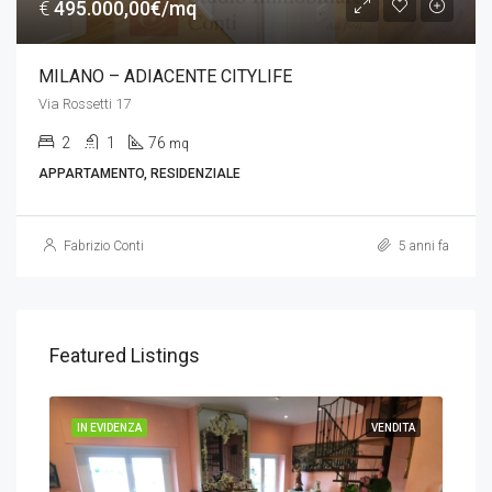
€
495.000,00€/mq
MILANO – ADIACENTE CITYLIFE
Via Rossetti 17
2
1
76
mq
APPARTAMENTO, RESIDENZIALE
Fabrizio Conti
5 anni fa
Featured Listings
DITA
IN EVIDENZA
VENDITA
IN 