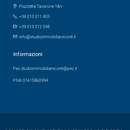
Piazzetta Tavarone 18/r
+39 010 311 955
+39 010 312 598
info@studioimmobiliareconti.it
Informazioni
Pec studioimmobiliareconti@pec.it
P.IVA 01615860994