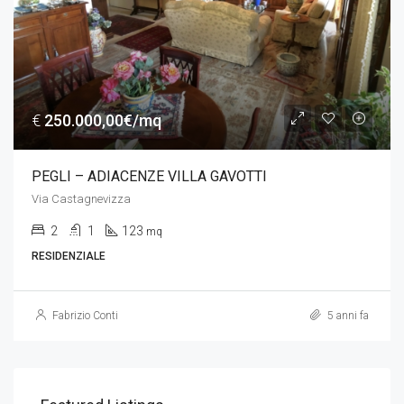
€
250.000,00€/mq
PEGLI – ADIACENZE VILLA GAVOTTI
Via Castagnevizza
2
1
123
mq
RESIDENZIALE
Fabrizio Conti
5 anni fa