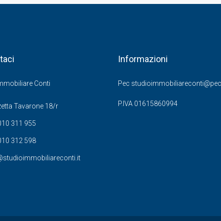
taci
Informazioni
mmobiliare Conti
Pec studioimmobiliareconti@pec.
P.IVA 01615860994
etta Tavarone 18/r
010 311 955
010 312 598
studioimmobiliareconti.it