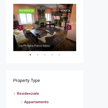
ENDITA
IN EVIDENZA
VENDITA
IN EVIDENZA
€
540.000,00€
Via Privata Parco Moro
Via Demaestri
Property Type
Residenziale
Appartamento