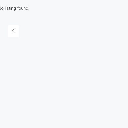
No listing found.
IN EVIDENZA
V
€
144.000,00€/mq
Via San Luca