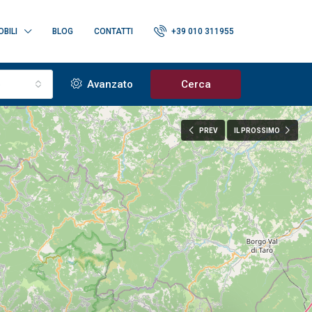
BILI
BLOG
CONTATTI
+39 010 311955
o
Avanzato
Cerca
PREV
IL PROSSIMO