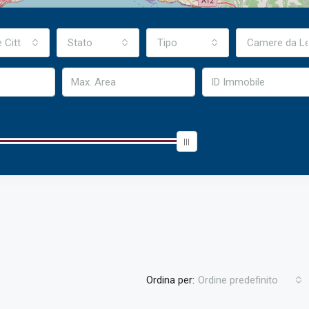
e Città
Stato
Tipo
Camere da Le
Ordina per:
Ordine predefinito