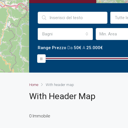
Tutte l
Bagni
Range Prezzo
Da
50€
A
25.000€
Home
With header map
With Header Map
0 Immobile