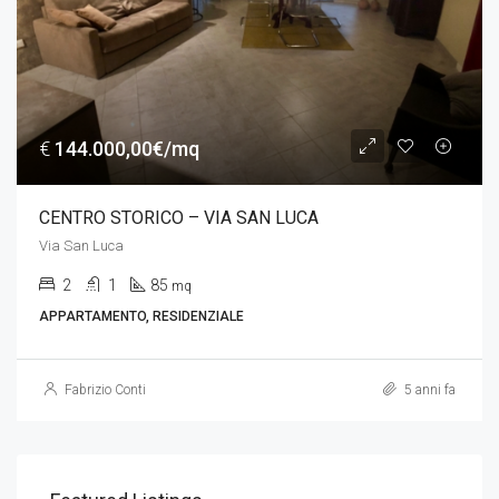
€
144.000,00€/mq
CENTRO STORICO – VIA SAN LUCA
Via San Luca
2
1
85
mq
APPARTAMENTO, RESIDENZIALE
Fabrizio Conti
5 anni fa