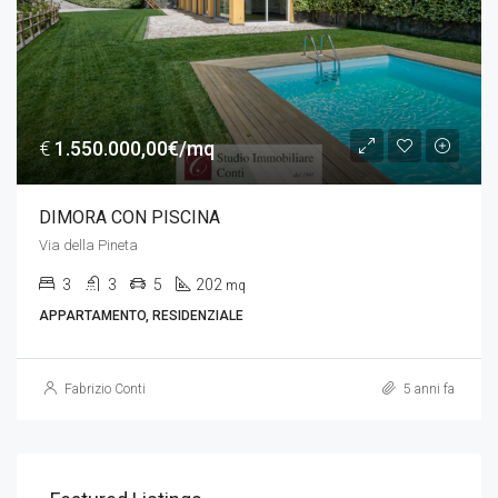
€
1.550.000,00€/mq
DIMORA CON PISCINA
Via della Pineta
3
3
5
202
mq
APPARTAMENTO, RESIDENZIALE
Fabrizio Conti
5 anni fa