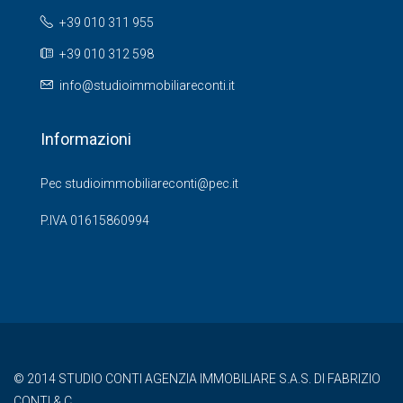
+39 010 311 955
+39 010 312 598
info@studioimmobiliareconti.it
Informazioni
Pec studioimmobiliareconti@pec.it
P.IVA 01615860994
© 2014 STUDIO CONTI AGENZIA IMMOBILIARE S.A.S. DI FABRIZIO
CONTI & C.